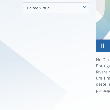
Balcão Virtual
No Dia 
Portug
feverei
um almo
deste 
partici