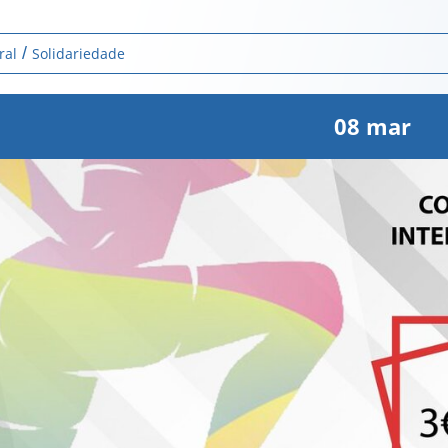
ral
Solidariedade
08
mar