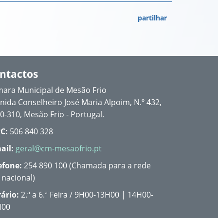
partilhar
ntactos
ara Municipal de Mesão Frio
nida Conselheiro José Maria Alpoim, N.º 432,
0-310, Mesão Frio - Portugal.
C:
506 840 328
ail:
geral@cm-mesaofrio.pt
efone:
254 890 100 (Chamada para a rede
a nacional)
ário:
2.ª a 6.ª Feira / 9H00-13H00 | 14H00-
H00