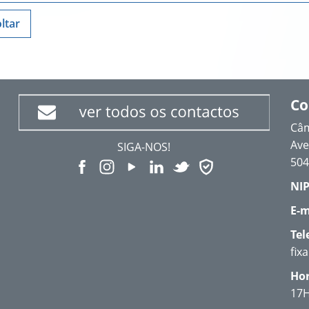
ltar
Co
Câm
Ave
SIGA-NOS!
504
NIP
E-m
Tel
fix
Hor
17