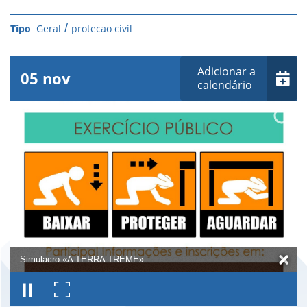
Geral
protecao civil
Adicionar a
05
nov
calendário
Simulacro «A TERRA TREME»