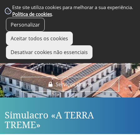
EM DESTAQUE
Este site utiliza cookies para melhorar a sua experiência.
Política de cookies
.
Personalizar
Aceitar todos os cookies
Desativar cookies não essenciais
Serviços Online
Simulacro «A TERRA
TREME»