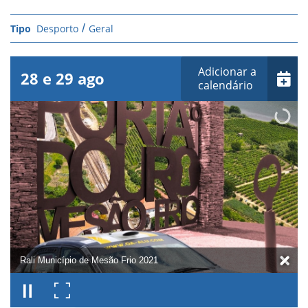
Desporto
Geral
Adicionar a
28
e
29
ago
calendário
Rali Município de Mesão Frio 2021