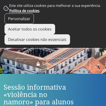
EM DESTAQUE
Este site utiliza cookies para melhorar a sua experiência.
Política de cookies
.
Personalizar
Aceitar todos os cookies
Desativar cookies não essenciais
Serviços Online
Sessão informativa
«violência no
namoro» para alunos