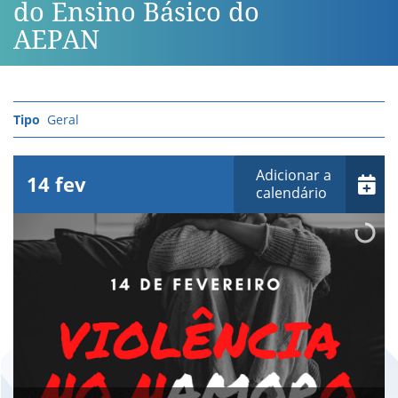
do Ensino Básico do
AEPAN
Geral
Adicionar a
14
fev
calendário