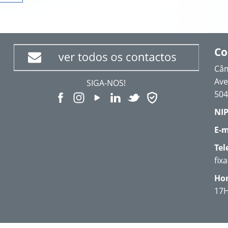
Co
Câm
Ave
SIGA-NOS!
504
NIP
E-m
Tel
fix
Hor
17