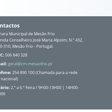
ntactos
ara Municipal de Mesão Frio
nida Conselheiro José Maria Alpoim, N.º 432,
0-310, Mesão Frio - Portugal.
C:
506 840 328
ail:
geral@cm-mesaofrio.pt
efone:
254 890 100 (Chamada para a rede
a nacional)
ário:
2.ª a 6.ª Feira / 9H00-13H00 | 14H00-
H00