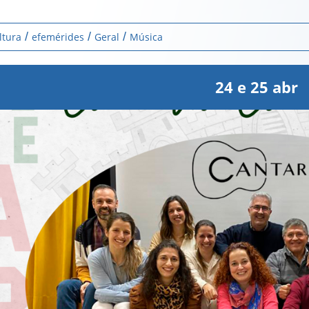
ltura
efemérides
Geral
Música
24
e
25
abr