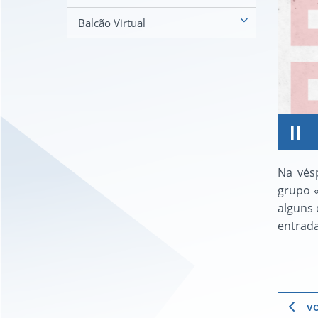
Balcão Virtual
Na vés
grupo «
alguns 
entrada 
vo