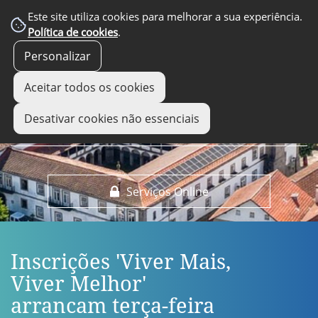
EM DESTAQUE
Este site utiliza cookies para melhorar a sua experiência.
Política de cookies
.
Personalizar
Aceitar todos os cookies
Desativar cookies não essenciais
Serviços Online
Inscrições 'Viver Mais,
Viver Melhor'
arrancam terça-feira