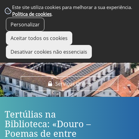
EM DESTAQUE
Este site utiliza cookies para melhorar a sua experiência.
Política de cookies
.
Personalizar
Aceitar todos os cookies
Desativar cookies não essenciais
Serviços Online
Tertúlias na
Biblioteca: «Douro –
Poemas de entre