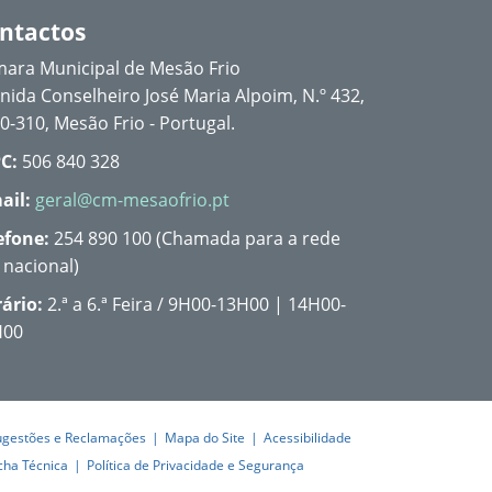
ntactos
ara Municipal de Mesão Frio
nida Conselheiro José Maria Alpoim, N.º 432,
0-310, Mesão Frio - Portugal.
C:
506 840 328
ail:
geral@cm-mesaofrio.pt
efone:
254 890 100 (Chamada para a rede
a nacional)
ário:
2.ª a 6.ª Feira / 9H00-13H00 | 14H00-
H00
ugestões e Reclamações
Mapa do Site
Acessibilidade
cha Técnica
Política de Privacidade e Segurança