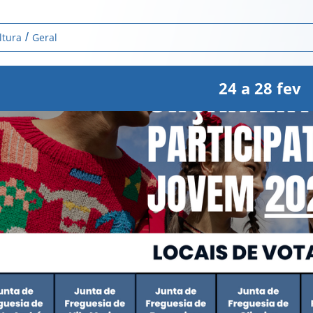
ltura
Geral
24
a
28
fev