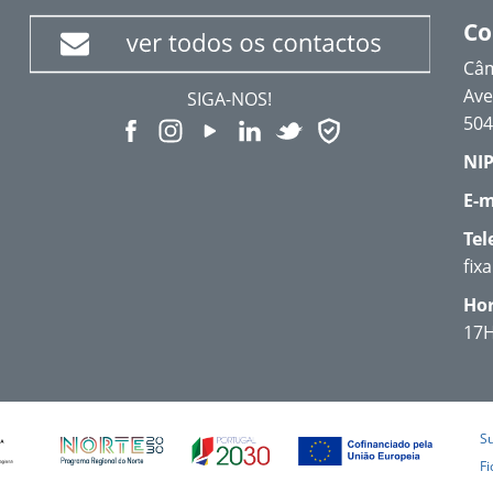
Co
Câm
Ave
SIGA-NOS!
504
NIP
E-m
Tel
fix
Hor
17
S
Fi