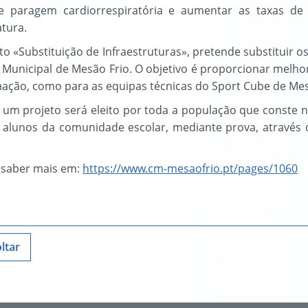
e paragem cardiorrespiratória e aumentar as taxas de 
tura.
to «Substituição de Infraestruturas», pretende substituir 
 Municipal de Mesão Frio. O objetivo é proporcionar melhor
mação, como para as equipas técnicas do Sport Cube de M
um projeto será eleito por toda a população que conste no
s alunos da comunidade escolar, mediante prova, através
 saber mais em:
https://www.cm-mesaofrio.pt/pages/1060
ltar