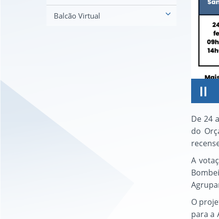
Balcão Virtual
De 24 a
do Orç
recense
A votaç
Bombeir
Agrupam
O proje
para a 