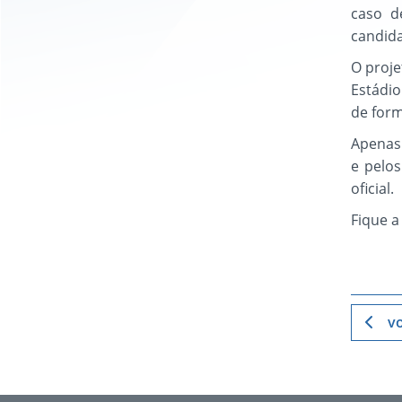
caso d
candida
O proje
Estádio
de for
Apenas 
e pelo
oficial.
Fique a
vo