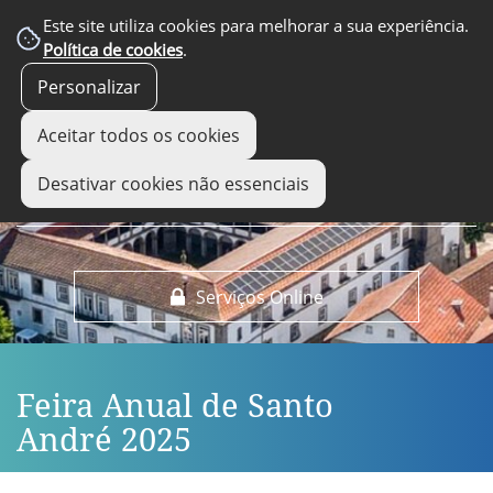
EM DESTAQUE
Este site utiliza cookies para melhorar a sua experiência.
Política de cookies
.
Personalizar
Aceitar todos os cookies
Desativar cookies não essenciais
Serviços Online
Feira Anual de Santo
André 2025