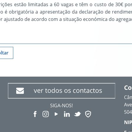
rições estão limitadas a 60 vagas e têm o custo de 30€ por
ção é obrigatória a apresentação da declaração de rendi
er ajustado de acordo com a situação económica do agregad
ltar
Co
Câm
Ave
SIGA-NOS!
504
NIP