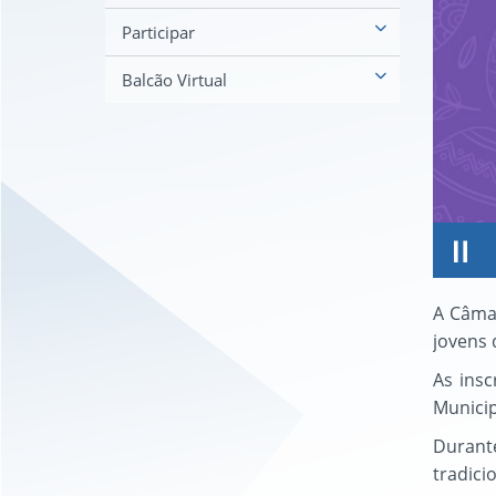
Participar
Balcão Virtual
A Câmar
jovens 
As insc
Municip
Durant
tradici