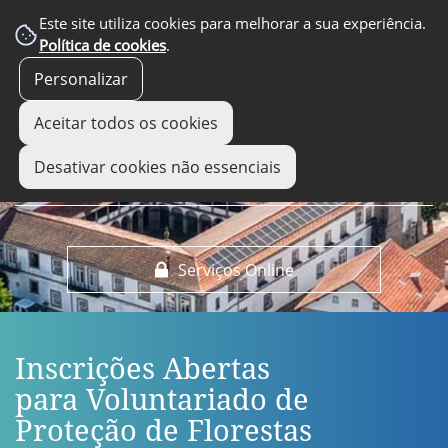
EM DESTAQUE
Este site utiliza cookies para melhorar a sua experiência.
Política de cookies
.
Personalizar
Aceitar todos os cookies
Desativar cookies não essenciais
Serviços Online
Inscrições Abertas
para Voluntariado de
Proteção de Florestas