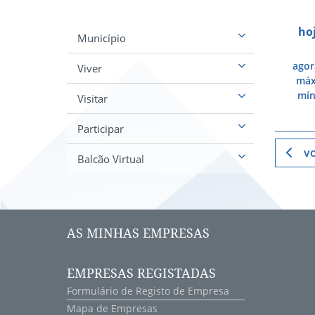
ho
Município
agor
Viver
má
mí
Visitar
Participar
vo
Balcão Virtual
AS MINHAS EMPRESAS
EMPRESAS REGISTADAS
Formulário de Registo de Empresa
Mapa de Empresas