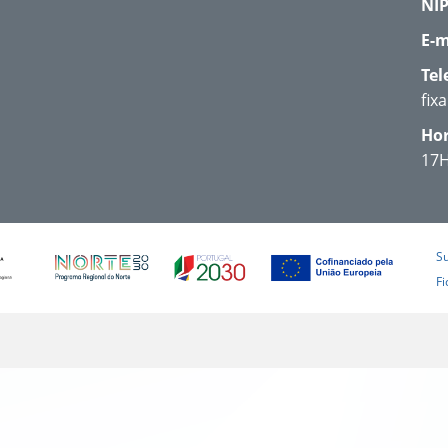
NIP
E-m
Tel
fix
Hor
17
S
Fi