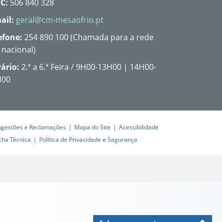
C:
506 840 328
ail:
geral@cm-mesaofrio.pt
efone:
254 890 100 (Chamada para a rede
a nacional)
ário:
2.ª a 6.ª Feira / 9H00-13H00 | 14H00-
H00
ugestões e Reclamações
Mapa do Site
Acessibilidade
cha Técnica
Política de Privacidade e Segurança