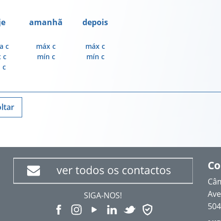
je
amanhã
depois
a
c
máx
c
máx
c
x
c
mín
c
mín
c
n
c
ltar
Co
Câm
Ave
SIGA-NOS!
504