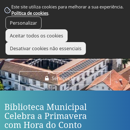
EM DESTAQUE
Este site utiliza cookies para melhorar a sua experiência.
Política de cookies
.
Personalizar
Aceitar todos os cookies
Desativar cookies não essenciais
Serviços Online
Biblioteca Municipal
Celebra a Primavera
com Hora do Conto