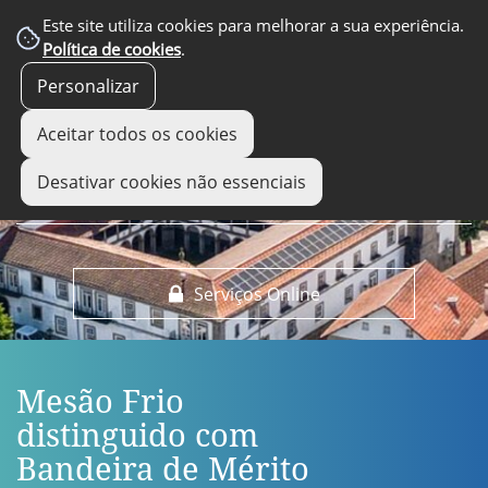
EM DESTAQUE
Este site utiliza cookies para melhorar a sua experiência.
Política de cookies
.
Personalizar
Aceitar todos os cookies
Desativar cookies não essenciais
Serviços Online
Mesão Frio
distinguido com
Bandeira de Mérito