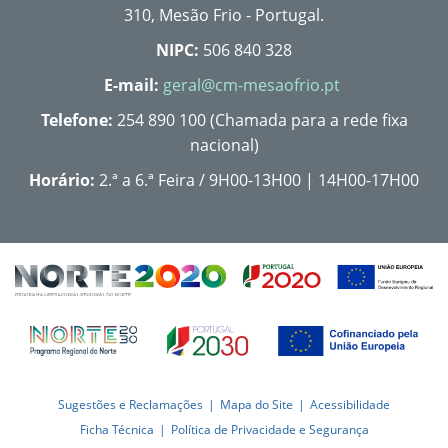
310, Mesão Frio - Portugal.
NIPC:
506 840 328
E-mail:
geral@cm-mesaofrio.pt
Telefone:
254 890 100 (Chamada para a rede fixa
nacional)
Horário:
2.ª a 6.ª Feira / 9H00-13H00 | 14H00-17H00
Sugestões e Reclamações
Mapa do Site
Acessibilidade
Ficha Técnica
Política de Privacidade e Segurança