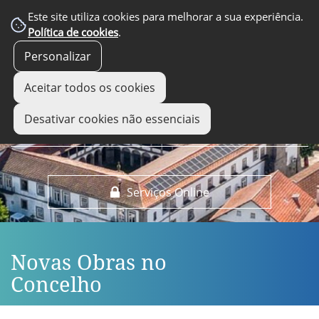
EM DESTAQUE
Este site utiliza cookies para melhorar a sua experiência.
Política de cookies
.
Personalizar
Aceitar todos os cookies
Desativar cookies não essenciais
Serviços Online
Novas Obras no
Concelho