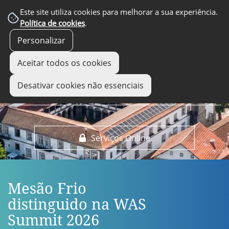
EM DESTAQUE
Este site utiliza cookies para melhorar a sua experiência.
Política de cookies
.
Personalizar
Aceitar todos os cookies
Desativar cookies não essenciais
Serviços Online
Mesão Frio
distinguido na WAS
Summit 2026