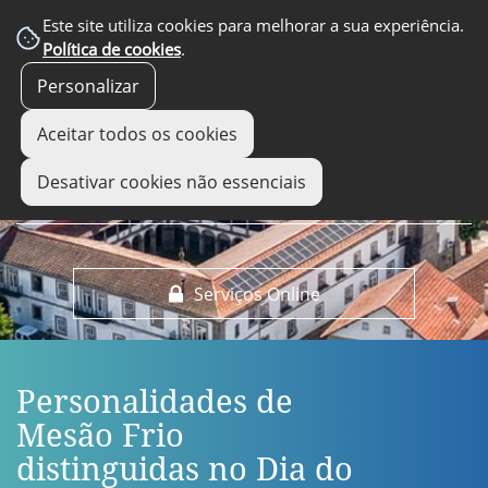
EM DESTAQUE
Este site utiliza cookies para melhorar a sua experiência.
Política de cookies
.
Personalizar
Aceitar todos os cookies
Desativar cookies não essenciais
Serviços Online
Personalidades de
Mesão Frio
distinguidas no Dia do