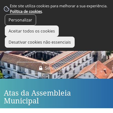
EM DESTAQUE
Este site utiliza cookies para melhorar a sua experiência.
Política de cookies
.
Personalizar
Aceitar todos os cookies
Desativar cookies não essenciais
Serviços Online
Atas da Assembleia
Municipal