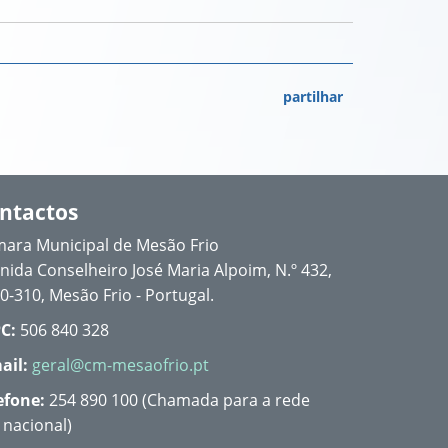
partilhar
ntactos
ara Municipal de Mesão Frio
nida Conselheiro José Maria Alpoim, N.º 432,
0-310, Mesão Frio - Portugal.
C:
506 840 328
ail:
geral@cm-mesaofrio.pt
efone:
254 890 100 (Chamada para a rede
a nacional)