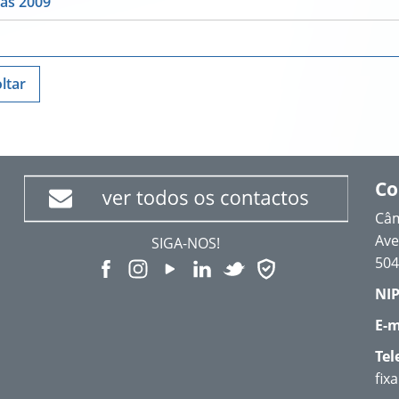
as 2009
ltar
Co
Câm
Ave
SIGA-NOS!
504
NIP
E-m
Tel
fix