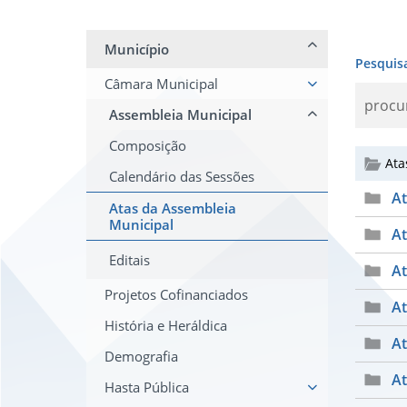
Município
Pesquis
Câmara Municipal
Assembleia Municipal
Composição
Ata
Calendário das Sessões
At
Atas da Assembleia
Municipal
At
Editais
At
Projetos Cofinanciados
At
História e Heráldica
At
Demografia
At
Hasta Pública