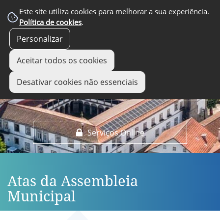
EM DESTAQUE
Este site utiliza cookies para melhorar a sua experiência.
Política de cookies
.
Personalizar
Aceitar todos os cookies
Desativar cookies não essenciais
Serviços Online
Atas da Assembleia
Municipal