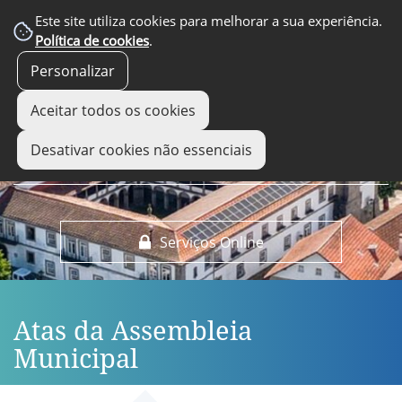
EM DESTAQUE
Este site utiliza cookies para melhorar a sua experiência.
Política de cookies
.
Personalizar
Aceitar todos os cookies
Desativar cookies não essenciais
Serviços Online
Atas da Assembleia
Municipal