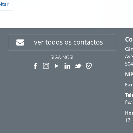
ltar
Co
Câm
Ave
SIGA-NOS!
504
NIP
E-m
Tel
fix
Hor
17