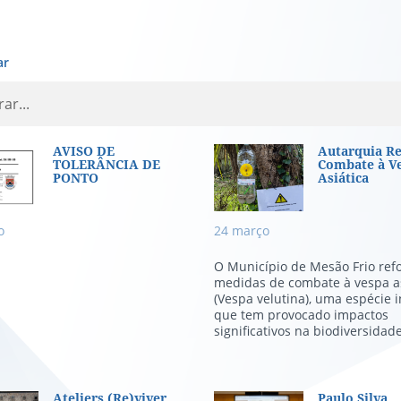
ar
SO DE TOLERÂNCIA DE PONTO
Autarquia Ref
AVISO DE
Autarquia Re
TOLERÂNCIA DE
Combate à V
PONTO
Asiática
o
24
março
O Município de Mesão Frio ref
medidas de combate à vespa as
(Vespa velutina), uma espécie 
que tem provocado impactos
significativos na biodiversidade
Ateliers (Re)viver
Paulo Silva