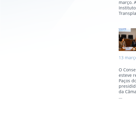
março. A
Institut
Transpla
Con
13
març
O Consel
esteve r
Paços do
presidid
da Câma
...