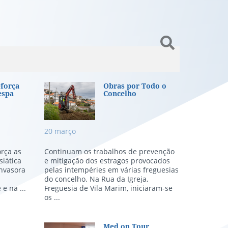
orça Combate à Vespa Asiática
Obras por Todo o Concel
força
Obras por Todo o
espa
Concelho
20
março
orça as
Continuam os trabalhos de prevenção
iática
e mitigação dos estragos provocados
invasora
pelas intempéries em várias freguesias
do concelho. Na Rua da Igreja,
 e na ...
Freguesia de Vila Marim, iniciaram-se
os ...
Med on Tour