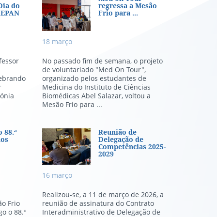
esente no Dia do Patrono do AE
Med on Tour regressa a M
Dia do
regressa a Mesão
AEPAN
Frio para ...
18
março
fessor
No passado fim de semana, o projeto
de voluntariado "Med On Tour",
lebrando
organizado pelos estudantes de
r
Medicina do Instituto de Ciências
mónia
Biomédicas Abel Salazar, voltou a
Mesão Frio para ...
colha de Sangue
88.ª aniversário dos Bombeiros
Reunião de Delegação de
 88.ª
Reunião de
dos
Delegação de
.
Competências 2025-
2029
16
março
Realizou-se, a 11 de março de 2026, a
o Frio
reunião de assinatura do Contrato
o o 88.º
Interadministrativo de Delegação de