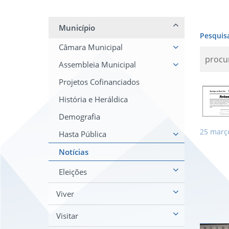
Município
Pesquis
Câmara Municipal
Assembleia Municipal
Projetos Cofinanciados
AVI
História e Heráldica
Demografia
25
març
Hasta Pública
Notícias
Eleições
Viver
Visitar