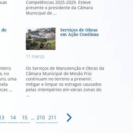
duas
Competências 2025-2029. Esteve
presente o presidente da Câmara
Municipal de ...
Reunião no Salão Nobre
 de Domingos Monteiro em Moim
Serviços de Obras em Aç
a de
Serviços de Obras
em Ação Contínua
11
março
teiro
Os Serviços de Manutenção e Obras da
a, no
Câmara Municipal de Mesão Frio
ouro, uma
continuam no terreno a prevenir,
pela
mitigar e limpar os estragos causados
cas ...
pelas intempéries em várias zonas do
...
13
14
15
...
210
211