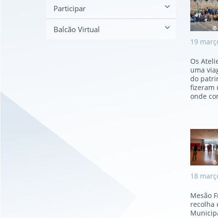
Atel
Participar
Balcão Virtual
19
març
Os Ateli
uma via
do patri
fizeram 
onde con
Mes
18
març
Mesão F
recolha 
Municipa