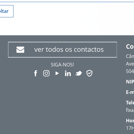
ltar
Co
Câm
Ave
SIGA-NOS!
504
NIP
E-m
Tel
fix
Hor
17