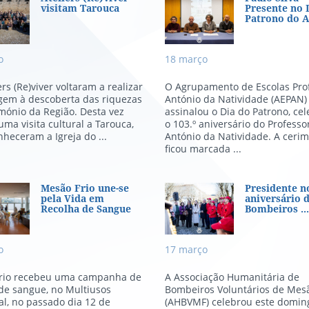
iers (Re)viver visitam Tarouca
Paulo Silva Pr
visitam Tarouca
Presente no 
Patrono do 
o
18
março
ers (Re)viver voltaram a realizar
O Agrupamento de Escolas Pro
gem à descoberta das riquezas
António da Natividade (AEPAN)
mónio da Região. Desta vez
assinalou o Dia do Patrono, ce
uma visita cultural a Tarouca,
o 103.º aniversário do Professo
heceram a Igreja do ...
António da Natividade. A ceri
ficou marcada ...
ão Frio une-se pela Vida em Re
Presidente no 
Mesão Frio une-se
Presidente no
pela Vida em
aniversário 
Recolha de Sangue
Bombeiros ..
o
17
março
rio recebeu uma campanha de
A Associação Humanitária de
de sangue, no Multiusos
Bombeiros Voluntários de Mesã
l, no passado dia 12 de
(AHBVMF) celebrou este doming