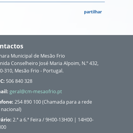
partilhar
ntactos
ara Municipal de Mesão Frio
nida Conselheiro José Maria Alpoim, N.º 432,
0-310, Mesão Frio - Portugal.
C:
506 840 328
ail:
geral@cm-mesaofrio.pt
efone:
254 890 100 (Chamada para a rede
a nacional)
ário:
2.ª a 6.ª Feira / 9H00-13H00 | 14H00-
H00