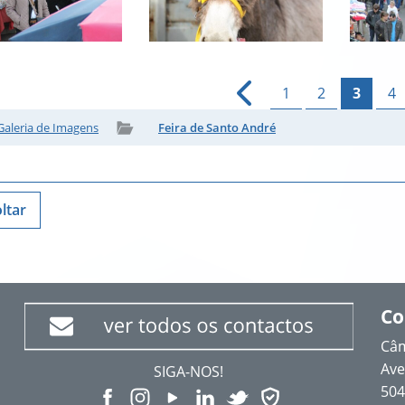
1
2
3
4
Galeria de Imagens
Feira de Santo André
ltar
Co
Câm
Ave
SIGA-NOS!
504