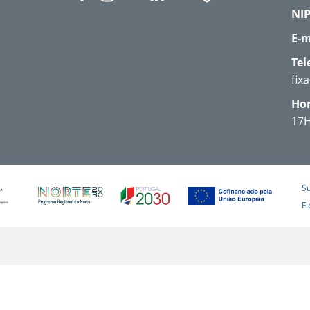
NIP
E-m
Tel
fix
Hor
17
S
Fi