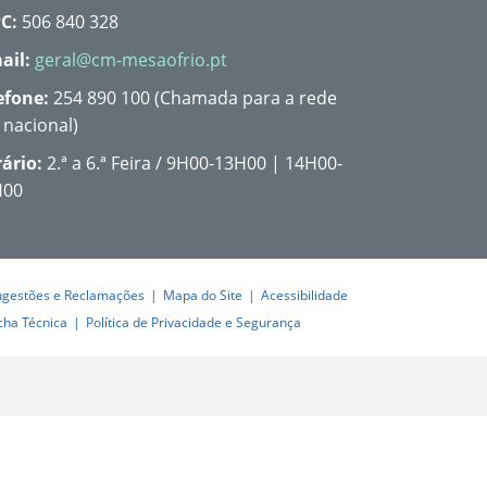
C:
506 840 328
ail:
geral@cm-mesaofrio.pt
efone:
254 890 100 (Chamada para a rede
a nacional)
ário:
2.ª a 6.ª Feira / 9H00-13H00 | 14H00-
H00
ugestões e Reclamações
Mapa do Site
Acessibilidade
cha Técnica
Política de Privacidade e Segurança