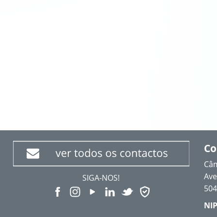
Co
Câm
Ave
SIGA-NOS!
504
NIP