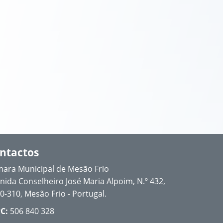
ntactos
ara Municipal de Mesão Frio
nida Conselheiro José Maria Alpoim, N.º 432,
0-310, Mesão Frio - Portugal.
C:
506 840 328