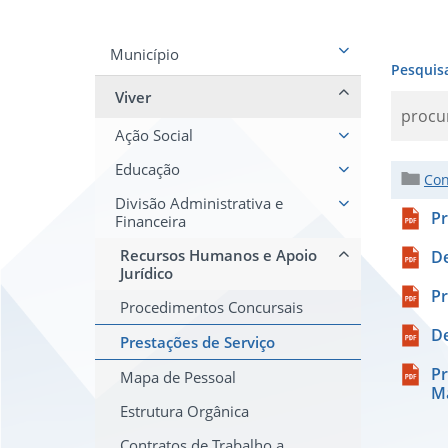
Município
Pesquis
Viver
Ação Social
Educação
Con
Divisão Administrativa e
Pr
Financeira
Recursos Humanos e Apoio
De
Jurídico
Pr
Procedimentos Concursais
De
Prestações de Serviço
Pr
Mapa de Pessoal
Ma
Estrutura Orgânica
Contratos de Trabalho a