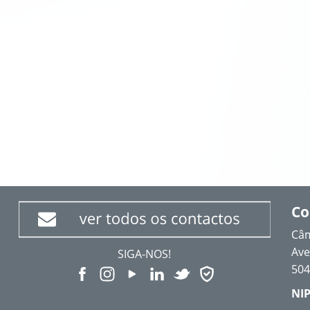
Co
Câm
Ave
SIGA-NOS!
504
NIP