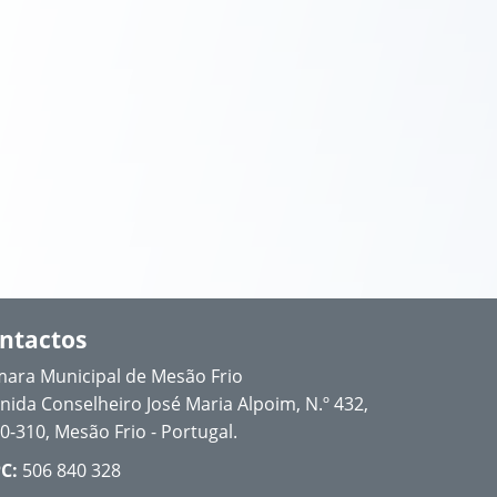
ntactos
ara Municipal de Mesão Frio
nida Conselheiro José Maria Alpoim, N.º 432,
0-310, Mesão Frio - Portugal.
C:
506 840 328