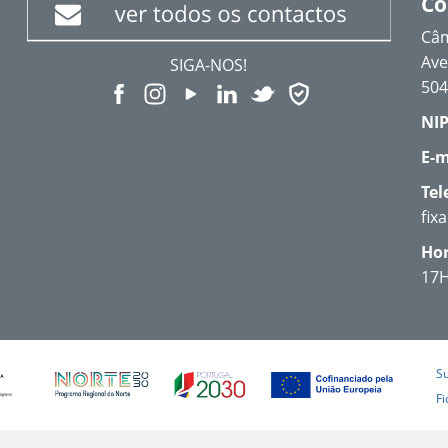
Co
Câm
Ave
SIGA-NOS!
504
NIP
E-m
Tel
fix
Hor
17
S
Fi