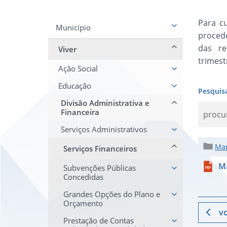
Para c
Município
proced
das re
Viver
trimestr
Ação Social
Educação
Pesquis
Divisão Administrativa e
Financeira
Serviços Administrativos
Map
Serviços Financeiros
Ma
Subvenções Públicas
Concedidas
Grandes Opções do Plano e
Orçamento
vo
Prestação de Contas