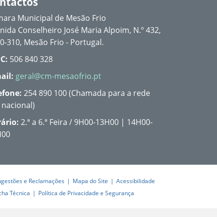
ntactos
ara Municipal de Mesão Frio
nida Conselheiro José Maria Alpoim, N.º 432,
0-310, Mesão Frio - Portugal.
C:
506 840 328
ail:
geral@cm-mesaofrio.pt
efone:
254 890 100 (Chamada para a rede
a nacional)
ário:
2.ª a 6.ª Feira / 9H00-13H00 | 14H00-
H00
ugestões e Reclamações
Mapa do Site
Acessibilidade
cha Técnica
Política de Privacidade e Segurança