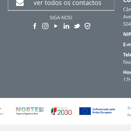
Câm
Ave
SIGA-NOS!
504
NIP
E-m
Tel
fix
Hor
17
S
Fi