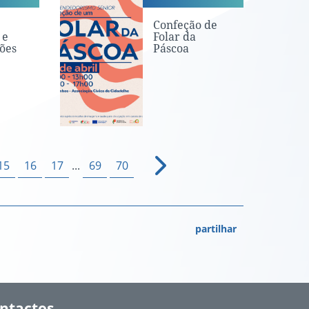
Confeção de
 e
Folar da
ões
Páscoa
15
16
17
...
69
70
partilhar
ntactos