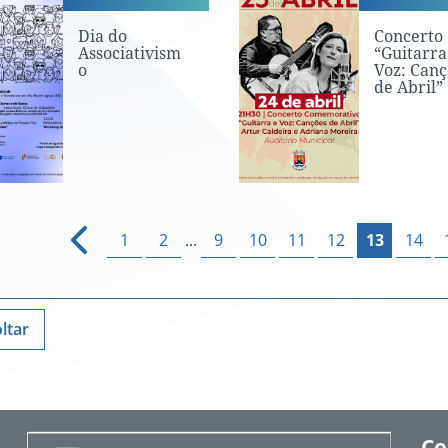
Dia do
Concerto
Associativism
“Guitarra
o
Voz: Canç
de Abril”
1
2
...
9
10
11
12
13
14
ltar
Co