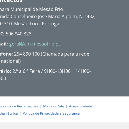
ara Municipal de Mesão Frio
nida Conselheiro José Maria Alpoim, N.º 432,
0-310, Mesão Frio - Portugal.
C:
506 840 328
ail:
geral@cm-mesaofrio.pt
efone:
254 890 100 (Chamada para a rede
a nacional)
ário:
2.ª a 6.ª Feira / 9H00-13H00 | 14H00-
H00
ugestões e Reclamações
Mapa do Site
Acessibilidade
cha Técnica
Política de Privacidade e Segurança