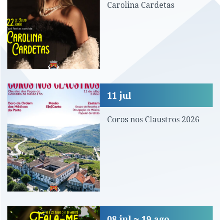
Carolina Cardetas
Coros nos Claustros 2026
11
jul
Coros nos Claustros 2026
Fala-me a Cantar
08
jul
19
ago