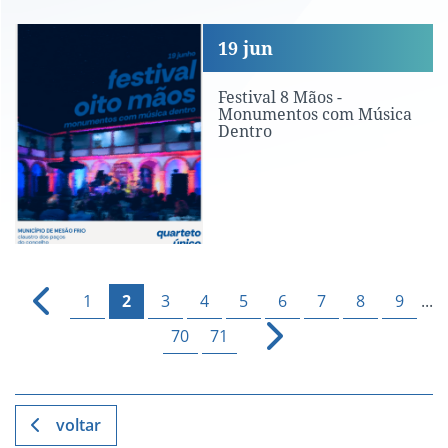
Festival 8 Mãos - Monumentos com Mú
19
jun
Festival 8 Mãos -
Monumentos com Música
Dentro
1
2
3
4
5
6
7
8
9
...
70
71
voltar