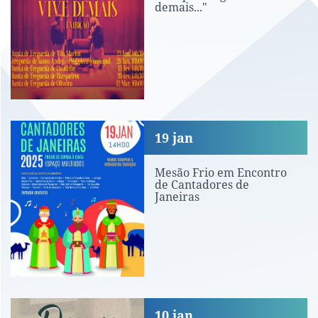
demais..."
Mesão Frio em Encontro de Cantadores
19
jan
Mesão Frio em Encontro
de Cantadores de
Janeiras
Tertúlias na Biblioteca: «Douro – Poe
10
jan