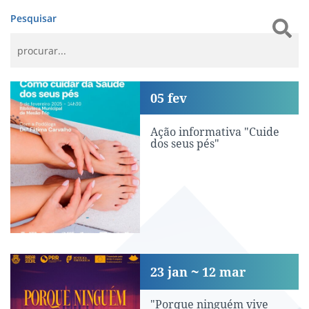
Pesquisar
Ação informativa "Cuide dos seus pés"
05
fev
Ação informativa "Cuide
dos seus pés"
"Porque ninguém vive demais..."
23
jan
12
mar
"Porque ninguém vive