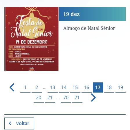
Almoço de Natal Sénior
19
dez
Almoço de Natal Sénior
1
2
...
13
14
15
16
17
18
19
20
21
...
70
71
voltar