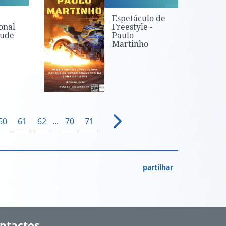
Espetáculo de
onal
Freestyle -
tude
Paulo
Martinho
60
61
62
...
70
71
partilhar
ntactos