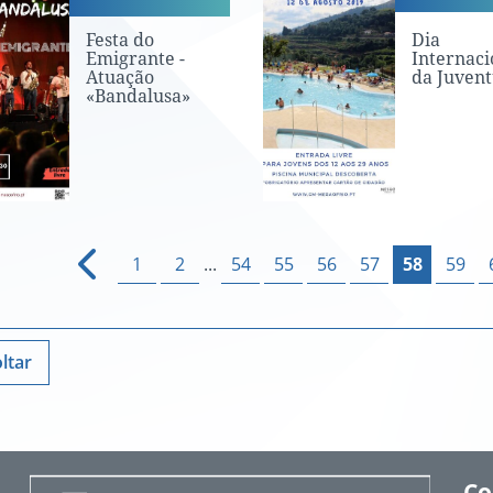
Festa do
Dia
Emigrante -
Internaci
Atuação
da Juven
«Bandalusa»
1
2
...
54
55
56
57
58
59
ltar
Co