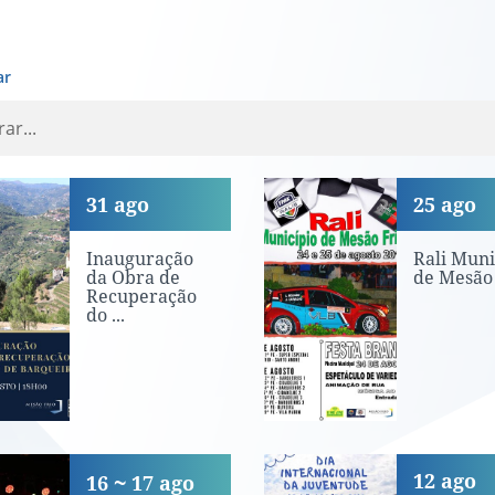
ar
uguração da Obra de Recuperaç
Rali Município
31
ago
25
ago
Inauguração
Rali Muni
da Obra de
de Mesão 
Recuperação
do ...
ta do Emigrante - Atuação «Ban
Dia Internacio
12
ago
16
17
ago