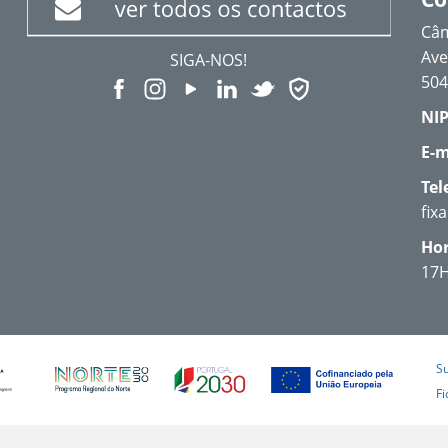
Câm
Ave
SIGA-NOS!
504
NIP
E-m
Tel
fix
Hor
17
S
Fi