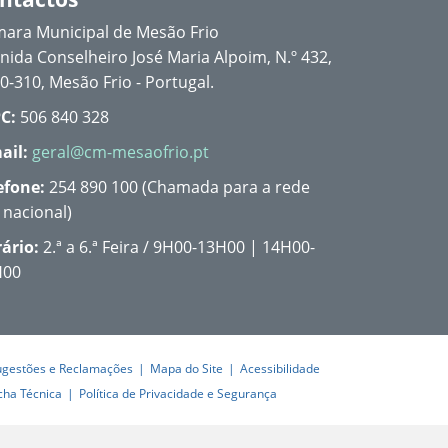
ara Municipal de Mesão Frio
nida Conselheiro José Maria Alpoim, N.º 432,
0-310, Mesão Frio - Portugal.
C:
506 840 328
ail:
geral@cm-mesaofrio.pt
efone:
254 890 100 (Chamada para a rede
a nacional)
ário:
2.ª a 6.ª Feira / 9H00-13H00 | 14H00-
H00
ugestões e Reclamações
Mapa do Site
Acessibilidade
cha Técnica
Política de Privacidade e Segurança