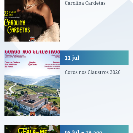
Carolina Cardetas
Coros nos Claustros 2026
11
jul
Coros nos Claustros 2026
Fala-me a Cantar
08
jul
19
ago