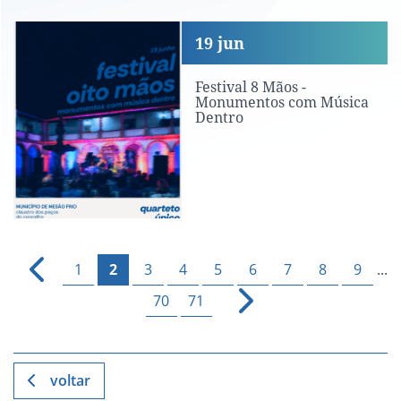
Festival 8 Mãos - Monumentos com Mú
19
jun
Festival 8 Mãos -
Monumentos com Música
Dentro
1
2
3
4
5
6
7
8
9
...
70
71
voltar