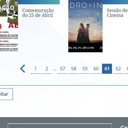
Comemoração
Sessão de
do 25 de Abril
Cinema
1
2
...
57
58
59
60
61
62
ltar
Co