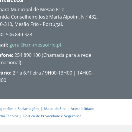
ara Municipal de Mesão Frio
nida Conselheiro José Maria Alpoim, N.º 432,
0-310, Mesão Frio - Portugal.
C:
506 840 328
ail:
geral@cm-mesaofrio.pt
efone:
254 890 100 (Chamada para a rede
a nacional)
ário:
2.ª a 6.ª Feira / 9H00-13H00 | 14H00-
H00
ugestões e Reclamações
Mapa do Site
Acessibilidade
cha Técnica
Política de Privacidade e Segurança