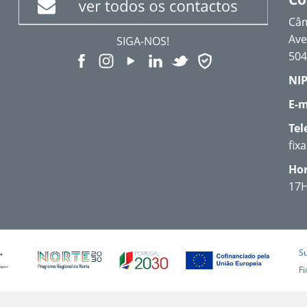
Câm
Ave
SIGA-NOS!
504
NIP
E-m
Tel
fix
Hor
17
S
Fi