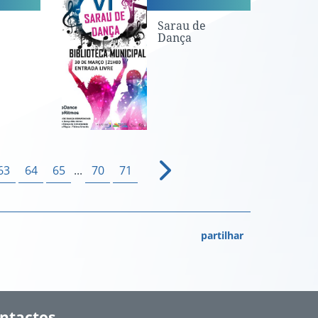
Sarau de
Dança
63
64
65
...
70
71
partilhar
ntactos