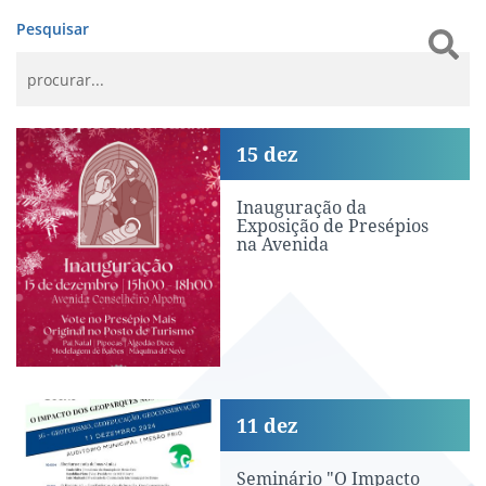
Pesquisar
Inauguração da Exposição de Presépio
15
dez
Inauguração da
Exposição de Presépios
na Avenida
Seminário "O Impacto dos Geoparques 
11
dez
Seminário "O Impacto