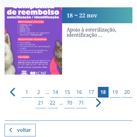
Apoio à esterilização, identificação e
18
22
nov
Apoio à esterilização,
identificação ...
1
2
...
14
15
16
17
18
19
20
21
22
...
70
71
voltar