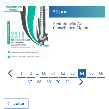
Reabilitação Av. Conselheiro Alpoim
22
jun
Reabilitação Av.
Conselheiro Alpoim
1
2
...
60
61
62
63
64
65
66
67
68
69
70
71
voltar