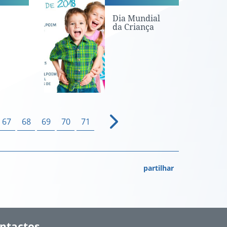
Dia Mundial
da Criança
67
68
69
70
71
partilhar
ntactos