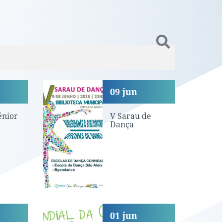
V Sarau de Dança
09
jun
énior
V Sarau de
Dança
Dia Mundial da Criança
01
jun