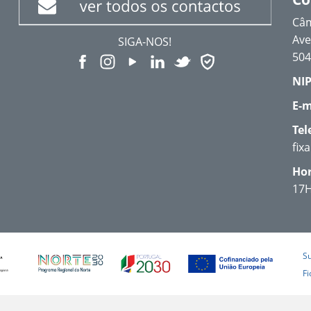
Câm
Ave
SIGA-NOS!
504
NIP
E-m
Tel
fix
Hor
17
S
Fi