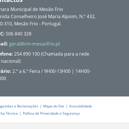
ara Municipal de Mesão Frio
nida Conselheiro José Maria Alpoim, N.º 432,
0-310, Mesão Frio - Portugal.
C:
506 840 328
ail:
geral@cm-mesaofrio.pt
efone:
254 890 100 (Chamada para a rede
a nacional)
ário:
2.ª a 6.ª Feira / 9H00-13H00 | 14H00-
H00
ugestões e Reclamações
Mapa do Site
Acessibilidade
cha Técnica
Política de Privacidade e Segurança