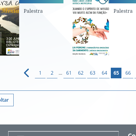
Palestra
Palestra
1
2
...
61
62
63
64
65
66
ltar
Co