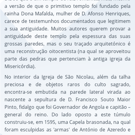
a versão de que o primitivo templo foi fundado pela
rainha Dona Mafalda, mulher de D. Afonso Henriques,
carece de testemunhos documentados que legitimem
a sua antiguidade. Muitos autores querem provar a
antiguidade deste templo pela espessura das suas
grossas paredes, mas o seu traçado arquitetónico é
uma reconstrução oitocentista (na qual se aproveitou
parte das pedras que pertenciam à antiga igreja da
Misericórdia).
No interior da Igreja de São Nicolau, além da talha
preciosa e de objetos raros do culto sagrado,
encontra-se embutida na parede lateral virada ao
nascente a sepultura de D. Francisco Souto Maior
Pinto, fidalgo que foi Governador de Angola e capitão –
general do reino. Do lado oposto a este túmulo
construiu-se, em 1595, uma Capela brasonada, na qual
foram esculpidas as 'armas' de António de Azeredo e