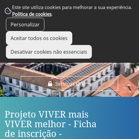
EM DESTAQUE
Este site utiliza cookies para melhorar a sua experiência.
Política de cookies
.
Personalizar
Aceitar todos os cookies
Desativar cookies não essenciais
Serviços Online
Projeto VIVER mais
VIVER melhor - Ficha
de inscrição -