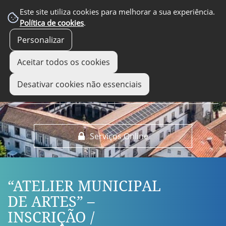
EM DESTAQUE
Este site utiliza cookies para melhorar a sua experiência.
Política de cookies
.
Personalizar
Aceitar todos os cookies
Desativar cookies não essenciais
Serviços Online
“ATELIER MUNICIPAL
DE ARTES” –
INSCRIÇÃO /