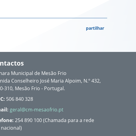
partilhar
ntactos
ara Municipal de Mesão Frio
nida Conselheiro José Maria Alpoim, N.º 432,
0-310, Mesão Frio - Portugal.
C:
506 840 328
ail:
geral@cm-mesaofrio.pt
efone:
254 890 100 (Chamada para a rede
a nacional)