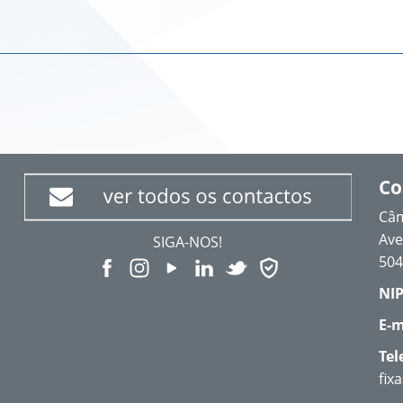
Co
Câm
Ave
SIGA-NOS!
504
NIP
E-m
Tel
fix