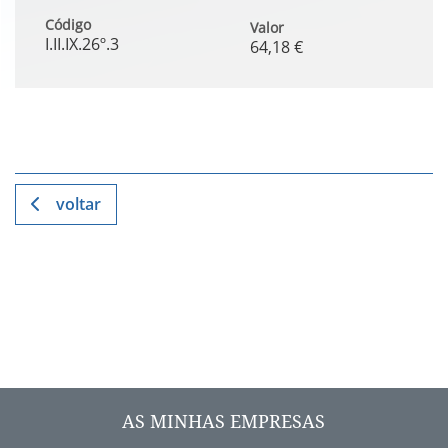
Código
Valor
I.II.IX.26º.3
64,18 €
voltar
AS MINHAS EMPRESAS