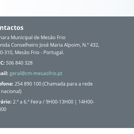
ntactos
ara Municipal de Mesão Frio
nida Conselheiro José Maria Alpoim, N.º 432,
0-310, Mesão Frio - Portugal.
C:
506 840 328
ail:
geral@cm-mesaofrio.pt
efone:
254 890 100 (Chamada para a rede
a nacional)
ário:
2.ª a 6.ª Feira / 9H00-13H00 | 14H00-
H00