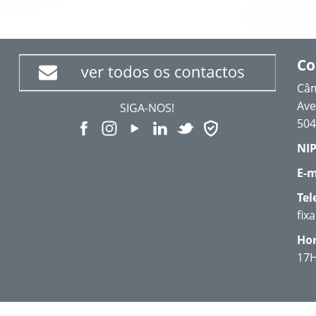
Co
Câm
Ave
SIGA-NOS!
504
NIP
E-m
Tel
fix
Hor
17