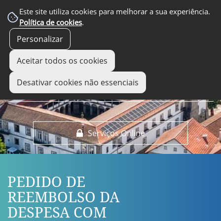
EM DESTAQUE
Este site utiliza cookies para melhorar a sua experiência.
Política de cookies
.
Personalizar
Aceitar todos os cookies
Desativar cookies não essenciais
Serviços Online
PEDIDO DE
REEMBOLSO DA
DESPESA COM