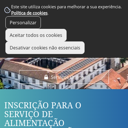
EM DESTAQUE
Este site utiliza cookies para melhorar a sua experiência.
Política de cookies
.
Personalizar
Aceitar todos os cookies
Desativar cookies não essenciais
Serviços Online
INSCRIÇÃO PARA O
SERVIÇO DE
ALIMENTAÇÃO