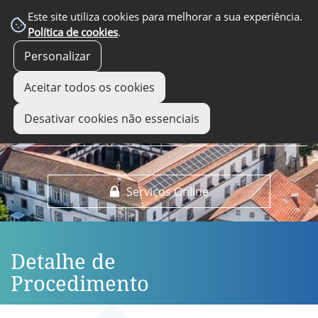
EM DESTAQUE
Este site utiliza cookies para melhorar a sua experiência.
Política de cookies
.
Personalizar
Aceitar todos os cookies
Desativar cookies não essenciais
Serviços Online
Detalhe de
Procedimento