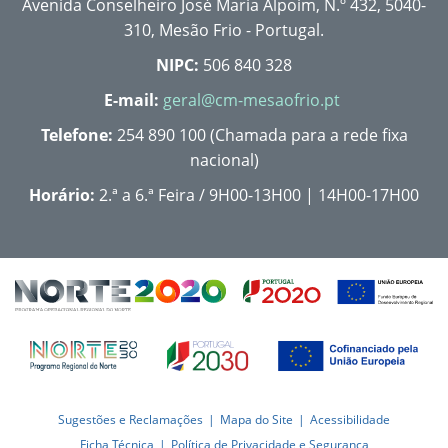
Avenida Conselheiro José Maria Alpoim, N.º 432, 5040-
310, Mesão Frio - Portugal.
NIPC:
506 840 328
E-mail:
geral@cm-mesaofrio.pt
Telefone:
254 890 100 (Chamada para a rede fixa
nacional)
Horário:
2.ª a 6.ª Feira / 9H00-13H00 | 14H00-17H00
Sugestões e Reclamações
Mapa do Site
Acessibilidade
Ficha Técnica
Política de Privacidade e Segurança