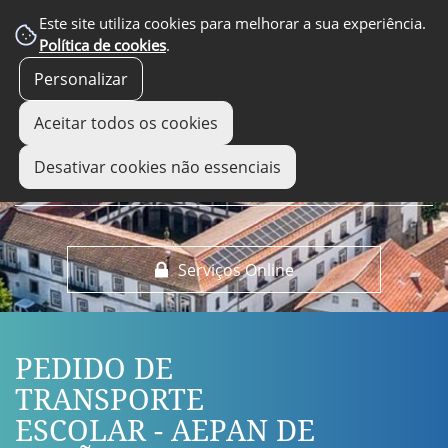
EM DESTAQUE
Este site utiliza cookies para melhorar a sua experiência.
Política de cookies
.
Personalizar
Aceitar todos os cookies
Desativar cookies não essenciais
Serviços Online
PEDIDO DE
TRANSPORTE
ESCOLAR - AEPAN DE