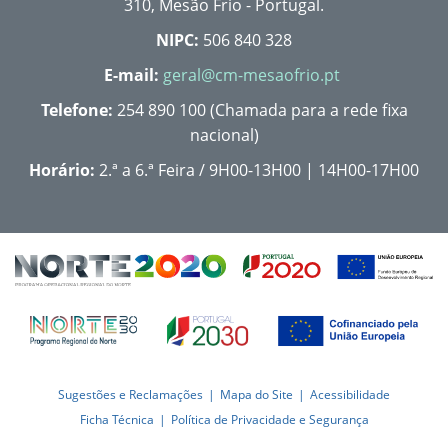
310, Mesão Frio - Portugal.
NIPC:
506 840 328
E-mail:
geral@cm-mesaofrio.pt
Telefone:
254 890 100 (Chamada para a rede fixa
nacional)
Horário:
2.ª a 6.ª Feira / 9H00-13H00 | 14H00-17H00
Sugestões e Reclamações
Mapa do Site
Acessibilidade
Ficha Técnica
Política de Privacidade e Segurança