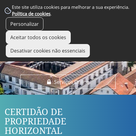
EM DESTAQUE
Este site utiliza cookies para melhorar a sua experiência.
Política de cookies
.
Personalizar
Aceitar todos os cookies
Desativar cookies não essenciais
Serviços Online
CERTIDÃO DE
PROPRIEDADE
HORIZONTAL