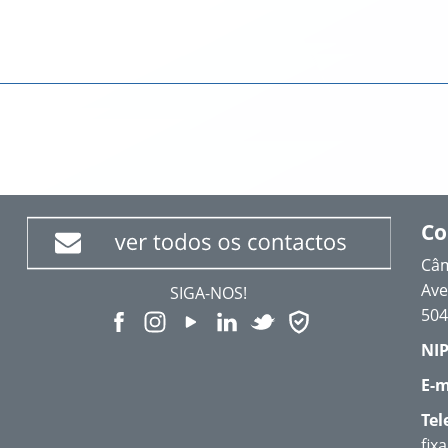
Co
Câm
Ave
SIGA-NOS!
504
NIP
E-m
Tel
fix