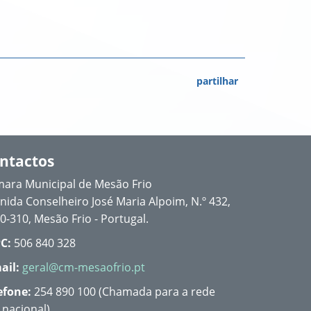
partilhar
ntactos
ara Municipal de Mesão Frio
nida Conselheiro José Maria Alpoim, N.º 432,
0-310, Mesão Frio - Portugal.
C:
506 840 328
ail:
geral@cm-mesaofrio.pt
efone:
254 890 100 (Chamada para a rede
a nacional)