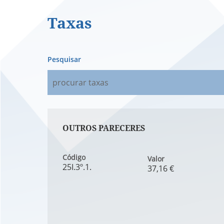
Taxas
Pesquisar
OUTROS PARECERES
Código
Valor
25I.3º.1.
37,16 €