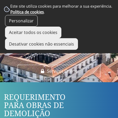
EM DESTAQUE
Este site utiliza cookies para melhorar a sua experiência.
Política de cookies
.
Personalizar
Aceitar todos os cookies
Desativar cookies não essenciais
Serviços Online
REQUERIMENTO
PARA OBRAS DE
DEMOLIÇÃO