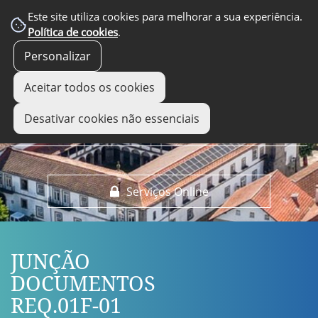
EM DESTAQUE
Este site utiliza cookies para melhorar a sua experiência.
Política de cookies
.
Personalizar
Aceitar todos os cookies
Desativar cookies não essenciais
Serviços Online
JUNÇÃO
DOCUMENTOS
REQ.01F-01